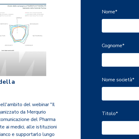
Nome
*
Cognome
*
Nome società
*
della
ell'ambito del webinar "Il
ganizzato da Merqurio
Titolo
*
a comunicazione del Pharma
 ai medici, alle istituzioni
 fianco e supportarlo lungo